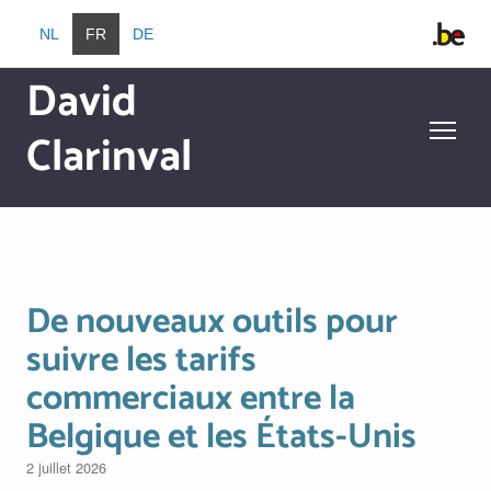
Aller au contenu principal
NL
FR
DE
David
Clarinval
Aller au contenu principal
De nouveaux outils pour
suivre les tarifs
commerciaux entre la
Belgique et les États-Unis
2 juillet 2026