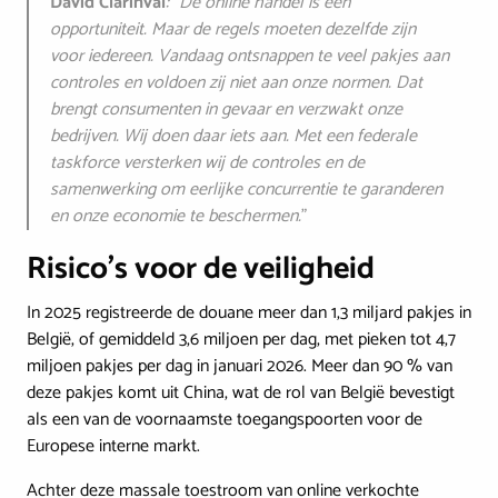
David Clarinval
: “De online handel is een
opportuniteit. Maar de regels moeten dezelfde zijn
voor iedereen. Vandaag ontsnappen te veel pakjes aan
controles en voldoen zij niet aan onze normen. Dat
brengt consumenten in gevaar en verzwakt onze
bedrijven. Wij doen daar iets aan. Met een federale
taskforce versterken wij de controles en de
samenwerking om eerlijke concurrentie te garanderen
en onze economie te beschermen.
”
Risico’s voor de veiligheid
In 2025 registreerde de douane meer dan 1,3 miljard pakjes in
België, of gemiddeld 3,6 miljoen per dag, met pieken tot 4,7
miljoen pakjes per dag in januari 2026. Meer dan 90 % van
deze pakjes komt uit China, wat de rol van België bevestigt
als een van de voornaamste toegangspoorten voor de
Europese interne markt.
Achter deze massale toestroom van online verkochte