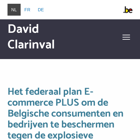
Overslaan en naar de inhoud gaan
NL
FR
DE
David
Clarinval
Overslaan en naar de inhoud gaan
Het federaal plan E-
commerce PLUS om de
Belgische consumenten en
bedrijven te beschermen
tegen de explosieve