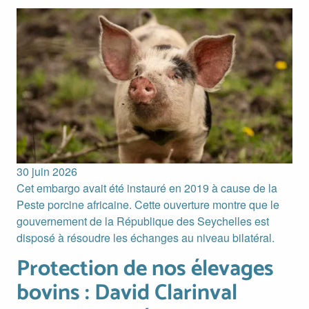
Image
30 juin 2026
Cet embargo avait été instauré en 2019 à cause de la
Peste porcine africaine. Cette ouverture montre que le
gouvernement de la République des Seychelles est
disposé à résoudre les échanges au niveau bilatéral.
Protection de nos élevages
Protection de nos élevages bovins : David Clarinval annon
bovins : David Clarinval