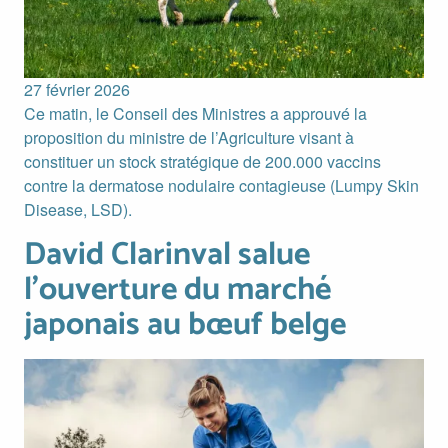
27 février 2026
Ce matin, le Conseil des Ministres a approuvé la
proposition du ministre de l’Agriculture visant à
constituer un stock stratégique de 200.000 vaccins
contre la dermatose nodulaire contagieuse (Lumpy Skin
Disease, LSD).
David Clarinval salue
David Clarinval salue l'ouverture du marché japonais au bœ
l'ouverture du marché
japonais au bœuf belge
Image