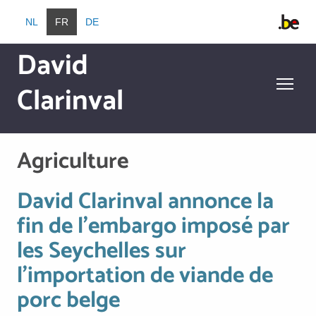
Aller au contenu principal
NL
FR
DE
David
Clarinval
Aller au contenu principal
Agriculture
David Clarinval annonce la
David Clarinval annonce la fin de l’embargo imposé par les 
fin de l’embargo imposé par
les Seychelles sur
l’importation de viande de
porc belge